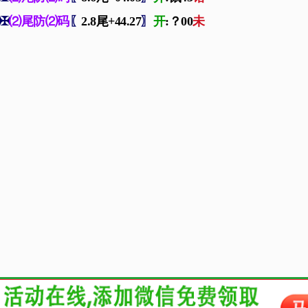
✠
⑵尾防⑵码
〖
2.8尾+44.27
〗
开
:？00
未