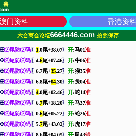
澳门资料
香港资
6664446.com
六合商会论坛
拍照保存
✠
⑵尾防⑵码
〖
1
.0尾+38.07
〗
开
:马01
准
✠
⑵尾防⑵码
〖
4.
6
尾+07.46
〗
开
:牛06
准
✠
⑵尾防⑵码
〖
6.7尾+
35
.27
〗
开
:猴35
准
✠
⑵尾防⑵码
〖
6.8尾+
04
.30
〗
开
:兔04
准
✠
⑵尾防⑵码
〖
4
.0尾+02.46
〗
开
:蛇14
准
✠
⑵尾防⑵码
〖
6.
7
尾+18.20
〗
开
:马37
准
✠
⑵尾防⑵码
〖
0.
6
尾+05.22
〗
开
:蛇26
准
✠
⑵尾防⑵码
〖
5.
7
尾+43.02
〗
开
:虎17
准
✠
⑵尾防⑵码
〖
8.6尾+04.05
〗
开
:鼠43
错