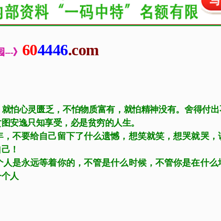
60
4446
.com
--》
，就怕心灵匮乏，不怕物质富有，就怕精神没有。舍得付出
贪图安逸只知享受，必是贫穷的人生。
年，不要给自己留下了什么遗憾，想笑就笑，想哭就哭，
自己！
个人是永远等着你的，不管是什么时候，不管你是在什么
一个人