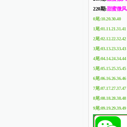
220期:
甜蜜微风
0尾:10.20.30.40
1尾:01.11.21.31.41
2尾:02.12.22.32.42
3尾:03.13.23.33.43
4尾:04.14.24.34.44
5尾:05.15.25.35.45
6尾:06.16.26.36.46
7尾:07.17.27.37.47
8尾:08.18.28.38.48
9尾:09.19.29.39.49