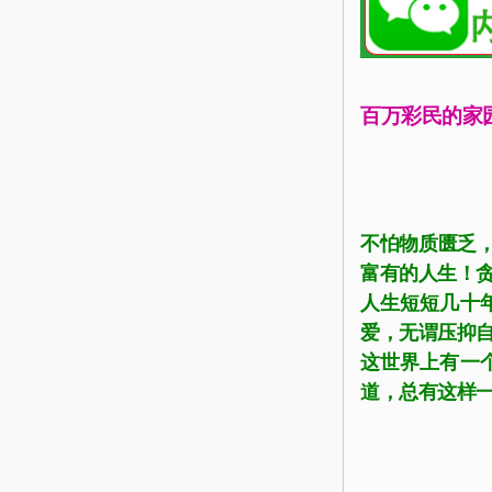
百万彩民的家园-
不怕物质匮乏
富有的人生！
人生短短几十
爱，无谓压抑
这世界上有一
道，总有这样