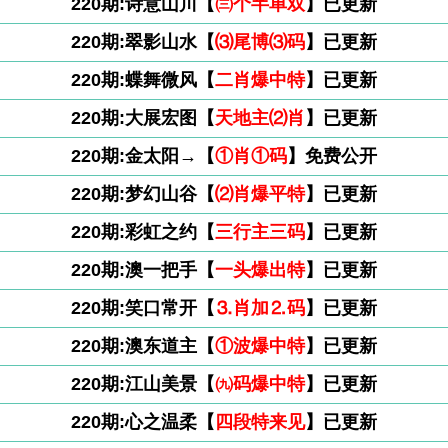
220期:诗意山川【
㈢个半单双
】已更新
220期:翠影山水【
⑶尾博⑶码
】已更新
220期:蝶舞微风【
二肖爆中特
】已更新
220期:大展宏图【
天地主⑵肖
】已更新
220期:金太阳→【
①肖①码
】免费公开
220期:梦幻山谷【
⑵肖爆平特
】已更新
220期:彩虹之约【
三行主三码
】已更新
220期:澳一把手【
一头爆出特
】已更新
220期:笑口常开【
⒊肖加⒉码
】已更新
220期:澳东道主【
①波爆中特
】已更新
220期:江山美景【
㈨码爆中特
】已更新
220期:心之温柔【
四段特来见
】已更新