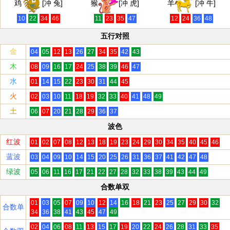
鸡
[冲 兔]
猴
[冲 虎]
羊
[冲 牛]
10
22
34
46
11
23
35
47
12
24
36
48
五行对照
金
04
05
12
13
26
27
34
35
42
43
木
08
09
16
17
24
25
38
39
46
47
水
01
14
15
22
23
30
31
44
45
火
02
03
10
11
18
19
32
33
40
41
48
49
土
06
07
20
21
28
29
36
37
波色
红波
01
02
07
08
12
13
18
19
23
24
29
30
34
35
40
45
46
蓝波
03
04
09
10
14
15
20
25
26
31
36
37
41
42
47
48
绿波
05
06
11
16
17
21
22
27
28
32
33
38
39
43
44
49
合数单双
01
03
05
07
09
10
12
14
16
18
21
23
25
27
29
30
32
合数单
34
36
38
41
43
45
47
49
02
04
06
08
11
13
15
17
19
20
22
24
26
28
31
33
35