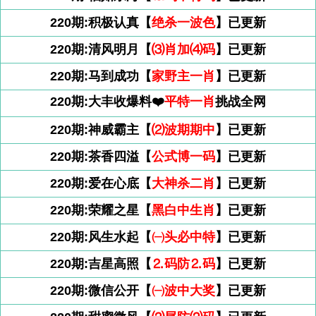
220期:积极认真【
绝杀一波色
】已更新
220期:清风明月【
⑶肖加⑷码
】已更新
220期:马到成功【
家野主一肖
】已更新
220期:大丰收爆料❤️
平特一肖
挑战全网
220期:神威霸主【
⑵波期期中
】已更新
220期:茶香四溢【
公式博一码
】已更新
220期:爱在心底【
大神杀二肖
】已更新
220期:荣耀之星【
黑白中生肖
】已更新
220期:风生水起【
㈠头必中特
】已更新
220期:吉星高照【
⒉码防⒉码
】已更新
220期:微信公开【
㈠波中大奖
】已更新