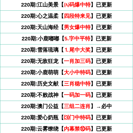
220期:江山美景【
㈨码爆中特
】已更新
220期:心之温柔【
四段特来见
】已更新
220期:天山海经【
男女爆中特
】已更新
220期:小鹿嘟嘟【
5.字中平特
】已更新
220期:雪落琉璃【
⒈尾中大奖
】已更新
220期:无敌狂龙【
一肖加三码
】已更新
220期:小鹿萌萌【
大小中特码
】已更新
220期:历史文献【
三肖稳中特
】已更新
220期:不败战神【
一码加一码
】已更新
220期:澳门公益【
三组二连肖
】→必中
220期:爱心奶瓶【
⑶门中特码
】已更新
220期:云雾缭绕【
内幕禁⑩码
】已更新