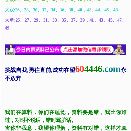
大双:26、28、30、32、34、36、38、40，42、44、46、48
大单:25、27、29、31、33、35、37、39，41、43、45、47、
49
60
4446
.com
挑战自我,
勇往直前,成功在望
永
不放弃
我们在算料，你们在睡觉，资料要是错，我比你难
过，对时不说话，错时骂脏话。
害你非我意，我望你理解，资料有对错，这样才真