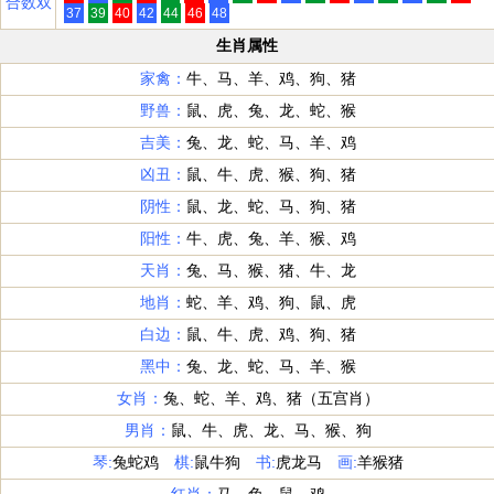
合数双
37
39
40
42
44
46
48
生肖属性
家禽：
牛、马、羊、鸡、狗、猪
野兽：
鼠、虎、兔、龙、蛇、猴
吉美：
兔、龙、蛇、马、羊、鸡
凶丑：
鼠、牛、虎、猴、狗、猪
阴性：
鼠、龙、蛇、马、狗、猪
阳性：
牛、虎、兔、羊、猴、鸡
天肖：
兔、马、猴、猪、牛、龙
地肖：
蛇、羊、鸡、狗、鼠、虎
白边：
鼠、牛、虎、鸡、狗、猪
黑中：
兔、龙、蛇、马、羊、猴
女肖：
兔、蛇、羊、鸡、猪（五宫肖）
男肖：
鼠、牛、虎、龙、马、猴、狗
琴:
兔蛇鸡
棋:
鼠牛狗
书:
虎龙马
画:
羊猴猪
红肖：
马、兔、鼠、鸡