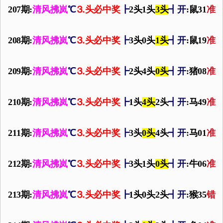
207期:
清风拂岚
℃
⒊头必中奖
┣
2头1头
3头
┫
开
:鼠31
准
208期:
清风拂岚
℃
⒊头必中奖
┣
3头0头
1头
┫
开
:鼠19
准
209期:
清风拂岚
℃
⒊头必中奖
┣
2头4头
0头
┫
开
:猪08
准
210期:
清风拂岚
℃
⒊头必中奖
┣
1头
4头
2头
┫
开
:马49
准
211期:
清风拂岚
℃
⒊头必中奖
┣
3头
0头
4头
┫
开
:马01
准
212期:
清风拂岚
℃
⒊头必中奖
┣
3头1头
0头
┫
开
:牛06
准
213期:
清风拂岚
℃
⒊头必中奖
┣
1头0头2头
┫
开
:猴35
错