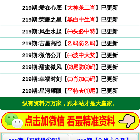
219期:爱在心底【
大神杀二肖
】已更新
219期:荣耀之星【
黑白中生肖
】已更新
219期:风生水起【
㈠头必中特
】已更新
219期:吉星高照【
⒉码防⒉码
】已更新
219期:微信公开【
㈠波中大奖
】已更新
219期:甜蜜微风【
⑵尾防⑵码
】已更新
219期:幸福时刻【
㈢肖加㈢码
】已更新
219期:星河耀眼【
平特★⑴尾
】已更新
纵有资料万万家，跟本站才是大赢家。