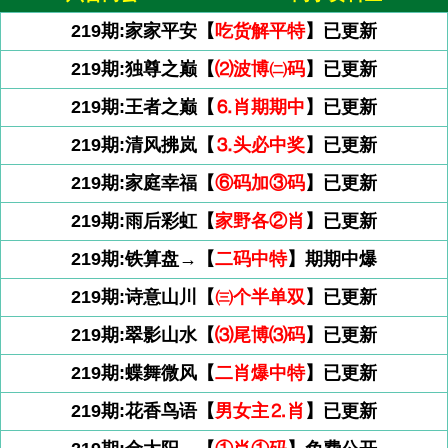
219期:家家平安【
吃货解平特
】已更新
219期:独尊之巅【
⑵波博㈡码
】已更新
219期:王者之巅【
⒍肖期期中
】已更新
219期:清风拂岚【
⒊头必中奖
】已更新
219期:家庭幸福【
⑥码加③码
】已更新
219期:雨后彩虹【
家野各②肖
】已更新
219期:铁算盘→【
二码中特
】期期中爆
219期:诗意山川【
㈢个半单双
】已更新
219期:翠影山水【
⑶尾博⑶码
】已更新
219期:蝶舞微风【
二肖爆中特
】已更新
219期:花香鸟语【
男女主⒉肖
】已更新