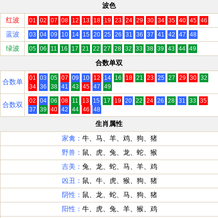
波色
红波
01
02
07
08
12
13
18
19
23
24
29
30
34
35
40
45
46
蓝波
03
04
09
10
14
15
20
25
26
31
36
37
41
42
47
48
绿波
05
06
11
16
17
21
22
27
28
32
33
38
39
43
44
49
合数单双
01
03
05
07
09
10
12
14
16
18
21
23
25
27
29
30
32
合数单
34
36
38
41
43
45
47
49
02
04
06
08
11
13
15
17
19
20
22
24
26
28
31
33
35
合数双
37
39
40
42
44
46
48
生肖属性
家禽：
牛、马、羊、鸡、狗、猪
野兽：
鼠、虎、兔、龙、蛇、猴
吉美：
兔、龙、蛇、马、羊、鸡
凶丑：
鼠、牛、虎、猴、狗、猪
阴性：
鼠、龙、蛇、马、狗、猪
阳性：
牛、虎、兔、羊、猴、鸡